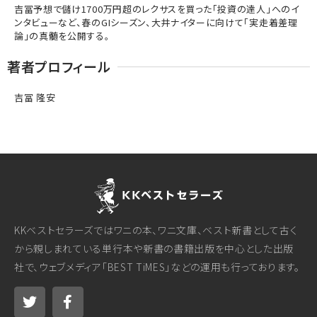
吉冨予想で儲け1700万円超のレクサスを買った「投資の達人」へのイ
ンタビューなど、春のGIシーズン、大井ナイターに向けて「実走着差理
論」の真髄を公開する。
著者プロフィール
吉冨 隆安
KKベストセラーズではワニの本、ワニ文庫、ベスト新書として古く
から親しまれている単行本や新書の書籍出版を中心とした出版
社で、ウェブメディア「BEST TiMES」などの運用も行っております。