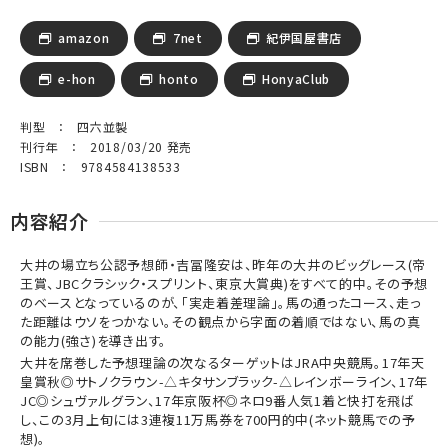
amazon
7net
紀伊国屋書店
e-hon
honto
HonyaClub
判型 ： 四六並製
刊行年 ： 2018/03/20 発売
ISBN ： 9784584138533
内容紹介
大井の場立ち公認予想師・吉冨隆安は、昨年の大井のビッグレース(帝
王賞、JBCクラシック・スプリント、東京大賞典)をすべて的中。その予想
のベースとなっているのが、「実走着差理論」。馬の通ったコース、走っ
た距離はウソをつかない。その観点から字面の着順ではない、馬の真
の能力(強さ)を導き出す。
大井を席巻した予想理論の次なるターゲットはJRA中央競馬。17年天
皇賞秋◎サトノクラウン-△キタサンブラック-△レインボーライン、17年
JC◎シュヴァルグラン、17年京阪杯◎ネロ9番人気1着と快打を飛ば
し、この3月上旬には3連複11万馬券を700円的中(ネット競馬での予
想)。