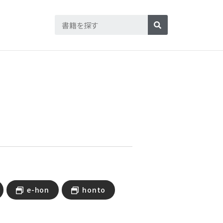
e-hon
honto