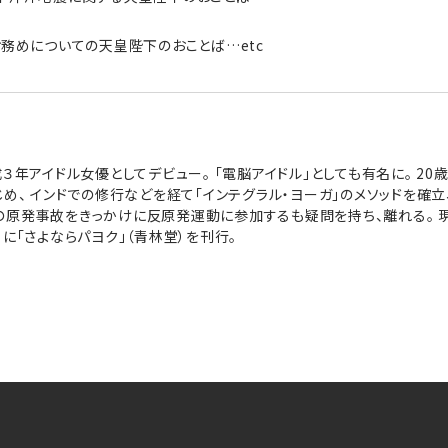
お務めについての天皇陛下のおことば…etc
成３年アイドル女優としてデビュー。 「電脳アイドル」としても有名に。 2
じめ、 インドでの修行などを経て「インテグラル・ヨーガ」のメソッドを確
の原発事故をきっかけに反原発運動に参加するも疑問を持ち、離れる。 
に「さよならパヨク」（青林堂）を刊行。