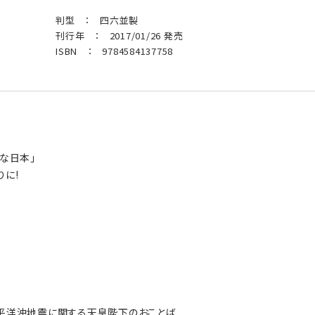
判型 ： 四六並製
刊行年 ： 2017/01/26 発売
ISBN ： 9784584137758
切な日本」
りに!
太平洋沖地震に関する天皇陛下のおことば