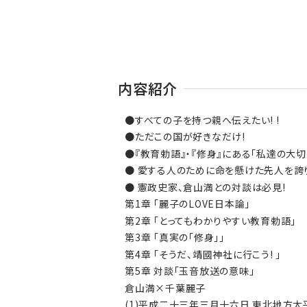
内容紹介
●すべての子を持つ親へ伝えたい! !
●ただこの国が好きなだけ!
●『教育勅語』・『修身』にある「私達の大
● 愛する人のために命を懸けた先人を誇
● 憲政史家、倉山満との対談は必見!
第1章 「麗子のLOVE日本論」
第2章 「とってもわかりやすい教育勅語」
第3章 「真実の「修身」」
第4章 「そうだ、靖國神社に行こう! 」
第5章 対談「玉音放送の意味」
倉山満×千葉麗子
(1)平成二十三年三月十六日 東北地方