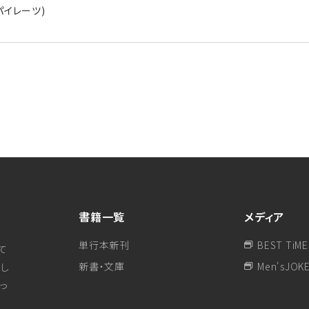
パイレーツ)
書籍一覧
メディア
単行本新刊
BEST TiME
て
新書・文庫
Men'sJOK
し
行っ