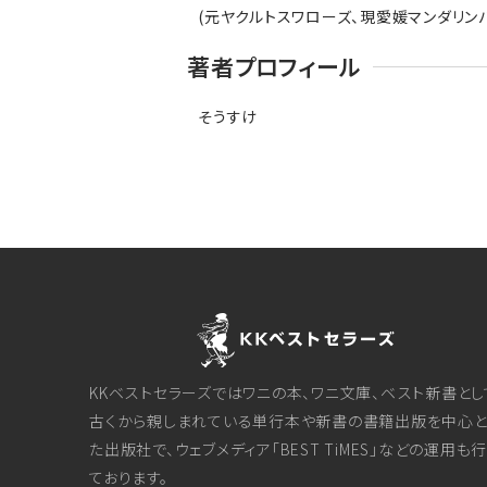
(元ヤクルトスワローズ、現愛媛マンダリン
著者プロフィール
そうすけ
KKベストセラーズではワニの本、ワニ文庫、ベスト新書とし
古くから親しまれている単行本や新書の書籍出版を中心と
た出版社で、ウェブメディア「BEST TiMES」などの運用も
ております。