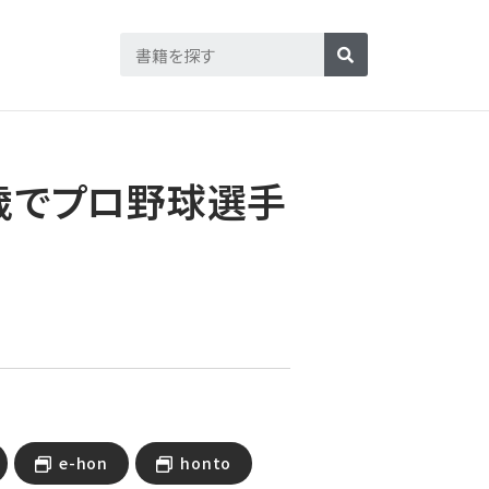
0歳でプロ野球選手
e-hon
honto