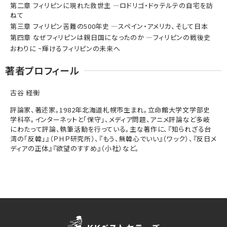
第二章 フィリピンに現れた救世主 ―ロドリゴ・ドゥテルテの自宅を訪
ねて
第三章 フィリピン苦難の500年史 ―スペイン・アメリカ、そして日本
第四章 なぜフィリピンは親日国になったのか ―フィリピンの戦後史
おわりに ~輝けるフィリピンの未来へ
著者プロフィール
古谷 経衡
評論家、著述家。1982年北海道札幌市生まれ。立命館大学文学部史
学科卒。インターネットと「保守」、メディア問題、アニメ評論など多岐
にわたって評論、執筆活動を行っている。主な著作に、『知られざる台
湾の「反韓」』（ＰＨＰ研究所）、『もう、無韓心でいい』（ワック）、『反日メ
ディアの正体』『欲望のすすめ』（小社）など。