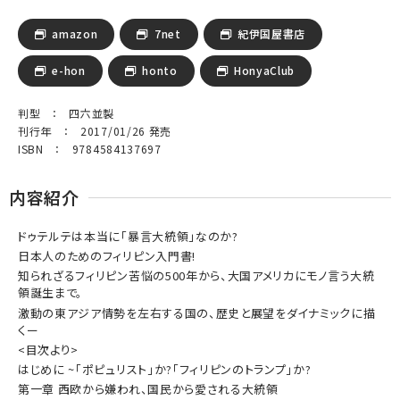
amazon
7net
紀伊国屋書店
e-hon
honto
HonyaClub
判型 ： 四六並製
刊行年 ： 2017/01/26 発売
ISBN ： 9784584137697
内容紹介
ドゥテルテは本当に「暴言大統領」なのか?
日本人のためのフィリピン入門書!
知られざるフィリピン苦悩の500年から、大国アメリカにモノ言う大統
領誕生まで。
激動の東アジア情勢を左右する国の、歴史と展望をダイナミックに描
くー
<目次より>
はじめに ~「ポピュリスト」か?「フィリピンのトランプ」か?
第一章 西欧から嫌われ、国民から愛される大統領