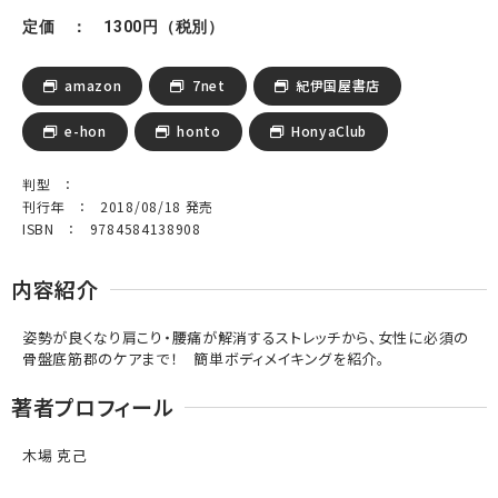
定価 ： 1300円（税別）
amazon
7net
紀伊国屋書店
e-hon
honto
HonyaClub
判型 ：
刊行年 ： 2018/08/18 発売
ISBN ： 9784584138908
内容紹介
姿勢が良くなり肩こり・腰痛が解消するストレッチから、女性に必須の
骨盤底筋郡のケアまで！ 簡単ボディメイキングを紹介。
著者プロフィール
木場 克己