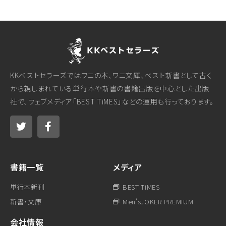
KKベストセラーズではワニの本、ワニ文庫、ベスト新書として古く
から親しまれている単行本や新書の書籍出版を中心とした出版
社で、ウェブメディア「BEST TiMES」などの運用も行っております。
書籍一覧
メディア
単行本新刊
BEST TiMES
新書・文庫
Men'sJOKER PREMIUM
会社情報