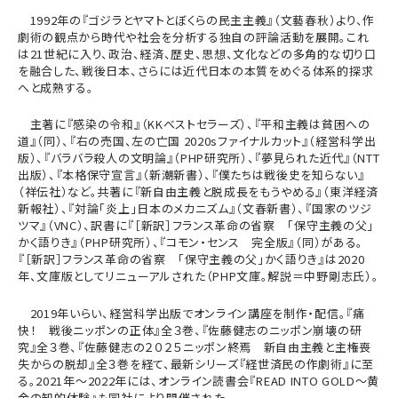
1992
年の『ゴジラとヤマトとぼくらの民主主義』（文藝春秋）より、作
劇術の観点から時代や社会を分析する独自の評論活動を展開。これ
は
21
世紀に入り、政治、経済、歴史、思想、文化などの多角的な切り口
を融合した、戦後日本、さらには近代日本の本質をめぐる体系的探求
へと成熟する。
主著に『感染の令和』（
KK
ベストセラーズ）、『平和主義は貧困への
道』（同）、『右の売国、左の亡国
2020s
ファイナルカット』（経営科学出
版）、『バラバラ殺人の文明論』（
PHP
研究所）、『夢見られた近代』（
NTT
出版）、『本格保守宣言』（新潮新書）、『僕たちは戦後史を知らない』
（祥伝社）など。共著に『新自由主義と脱成長をもうやめる』（東洋経済
新報社）、『対論「炎上」日本のメカニズム』（文春新書）、『国家のツジ
ツマ』（
VNC
）、訳書に『［新訳］フランス革命の省察 「保守主義の父」
かく語りき』（
PHP
研究所）、『コモン・センス 完全版』（同）がある。
『［新訳］フランス革命の省察 「保守主義の父」かく語りき』は
2020
年、文庫版としてリニューアルされた（
PHP
文庫。解説＝中野剛志氏）。
2019
年いらい、経営科学出版でオンライン講座を制作・配信。『痛
快！ 戦後ニッポンの正体』全３巻、『佐藤健志のニッポン崩壊の研
究』全３巻、『佐藤健志の２０２５ニッポン終焉 新自由主義と主権喪
失からの脱却』全３巻を経て、最新シリーズ『経世済民の作劇術』に至
る。
2021
年〜
2022
年には、オンライン読書会『
READ INTO GOLD
〜黄
金の知的体験』も同社により開催された。