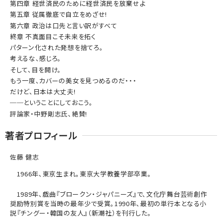
第四章 経世済民のために経世済民を放棄せよ
第五章 従属徹底で自立をめざせ!
第六章 政治は口先と言い訳がすべて
終章 不真面目こそ未来を拓く
パターン化された発想を捨てろ。
考えるな、感じろ。
そして、目を開け。
もう一度、カバーの美女を見つめるのだ・・・
だけど、日本は大丈夫!
──ということにしておこう。
評論家・中野剛志氏、絶賛!
著者プロフィール
佐藤 健志
1966
年、東京生まれ。東京大学教養学部卒業。
1989
年、戯曲『ブロークン・ジャパニーズ』で、文化庁舞台芸術創作
奨励特別賞を当時の最年少で受賞。
1990
年、最初の単行本となる小
説『チングー・韓国の友人』（新潮社）を刊行した。