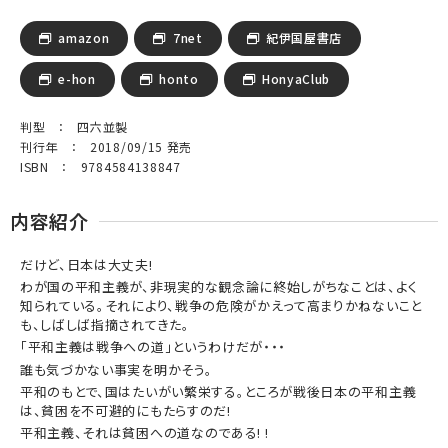
amazon
7net
紀伊国屋書店
e-hon
honto
HonyaClub
判型 ： 四六並製
刊行年 ： 2018/09/15 発売
ISBN ： 9784584138847
内容紹介
だけど、日本は大丈夫!
わが国の平和主義が、非現実的な観念論に終始しがちなことは、よく
知られている。それにより、戦争の危険がかえって高まりかねないこと
も、しばしば指摘されてきた。
「平和主義は戦争への道」というわけだが・・・
誰も気づかない事実を明かそう。
平和のもとで、国はたいがい繁栄する。ところが戦後日本の平和主義
は、貧困を不可避的にもたらすのだ!
平和主義、それは貧困への道なのである! !