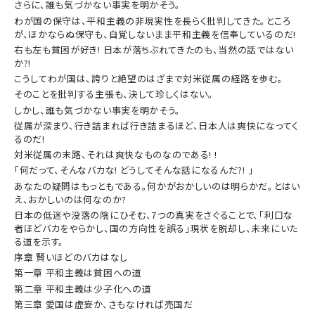
さらに、誰も気づかない事実を明かそう。
わが国の保守は、平和主義の非現実性を長らく批判してきた。ところ
が、ほかならぬ保守も、自覚しないまま平和主義を信奉しているのだ!
右も左も貧困が好き! 日本が落ちぶれてきたのも、当然の話ではない
か?!
こうしてわが国は、誇りと絶望のはざまで対米従属の経路を歩む。
そのことを批判する主張も、決して珍しくはない。
しかし、誰も気づかない事実を明かそう。
従属が深まり、行き詰まれば行き詰まるほど、日本人は爽快になってく
るのだ!
対米従属の末路、それは爽快なものなのである! !
「何だって、そんなバカな! どうしてそんな話になるんだ?! 」
あなたの疑問はもっともである。何かがおかしいのは明らかだ。とはい
え、おかしいのは何なのか?
日本の低迷や没落の陰にひそむ、7つの真実をさぐることで、「利口な
者ほどバカをやらかし、国の方向性を誤る」現状を脱却し、未来にいた
る道を示す。
序章 賢いほどのバカはなし
第一章 平和主義は貧困への道
第二章 平和主義は少子化への道
第三章 愛国は虚妄か、さもなければ売国だ