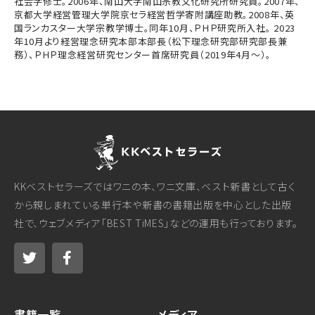
社会学修士。2006年、南山大学南山宗教文化研究所研究員。2007年、
京都大学経営管理大学院京セラ経営哲学寄附講座助教。2008年、英
国ランカスター大学宗教学博士。同年10月、ＰＨＰ研究所入社。 2023
年10月より経営理念研究本部本部長（松下理念研究部研究部長兼
務）、ＰＨＰ理念経営研究センター首席研究員（2019年4月～）。
KKベストセラーズではワニの本、ワニ文庫、ベスト新書として古く
から親しまれている単行本や新書の書籍出版を中心とした出版
社で、ウェブメディア「BEST TiMES」などの運用も行っております。
書籍一覧
メディア