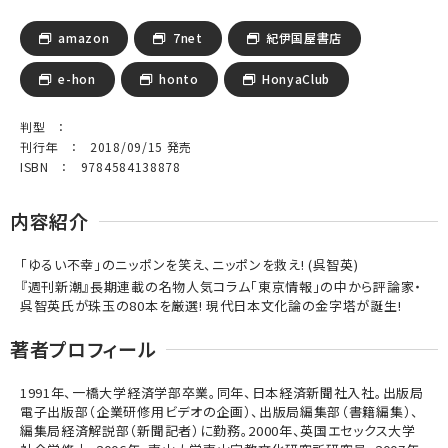
amazon
7net
紀伊国屋書店
e-hon
honto
HonyaClub
判型 ：
刊行年 ： 2018/09/15 発売
ISBN ： 9784584138878
内容紹介
「ゆるい不幸」のニッポンを笑え、ニッポンを救え! (呉智英)
『週刊新潮』長期連載の名物人気コラム「東京情報」の中から評論家・
呉智英氏が珠玉の80本を厳選! 現代日本文化論の金字塔が誕生!
著者プロフィール
1991年、一橋大学経済学部卒業。同年、日本経済新聞社入社。出版局
電子出版部（企業研修用ビデオの企画）、出版局編集部（書籍編集）、
編集局経済解説部（新聞記者）に勤務。2000年、英国エセックス大学