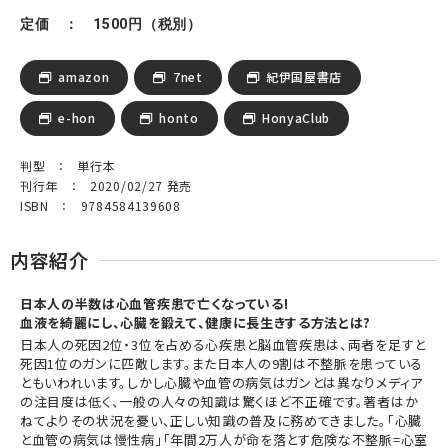
定価 ： 1500円（税別）
amazon
7net
紀伊国屋書店
e-hon
honto
HonyaClub
判型 ： 単行本
刊行年 ： 2020/02/27 発売
ISBN ： 9784584139608
内容紹介
日本人の半数は心血管疾患で亡くなっている!
血液を綺麗にし、心臓を鍛えて、健康に長生きする方法とは?
日本人の死因2位・3位を占める心疾患と脳血管疾患は、両者を足すと
死因1位のガンに匹敵します。また日本人の9割は不整脈を患っている
ともいわれいます。しかし心臓や血管の病気はガンとは異なりメディア
の注目度は低く、一般の人々の知識は驚くほど不正確です。著者はか
ねてよりその状況を憂い、正しい知識の普及に務めてきました。「心臓
と血管の病気は慢性病」「年間2万人が命を落とす危険な不整脈=心室