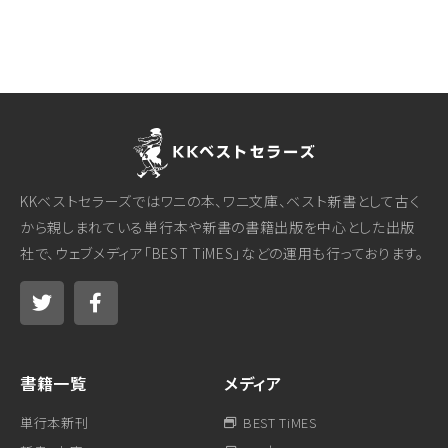
KKベストセラーズではワニの本、ワニ文庫、ベスト新書として古く
から親しまれている単行本や新書の書籍出版を中心とした出版
社で、ウェブメディア「BEST TiMES」などの運用も行っております。
書籍一覧
メディア
単行本新刊
BEST TiMES