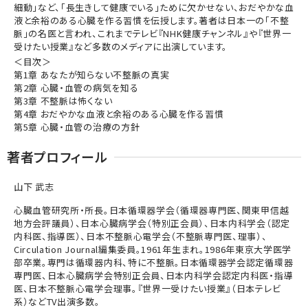
細動」など、「長生きして健康でいる」ために欠かせない、おだやかな血
液と余裕のある心臓を作る習慣を伝授します。著者は日本一の「不整
脈」の名医と言われ、これまでテレビ『NHK健康チャンネル』や『世界一
受けたい授業』など多数のメディアに出演しています。
＜目次＞
第1章 あなたが知らない不整脈の真実
第2章 心臓・血管の病気を知る
第3章 不整脈は怖くない
第4章 おだやかな血液と余裕のある心臓を作る習慣
第5章 心臓・血管の治療の方針
著者プロフィール
山下 武志
心臓血管研究所・所長。日本循環器学会（循環器専門医、関東甲信越
地方会評議員）、日本心臓病学会（特別正会員）、日本内科学会（認定
内科医、指導医）、日本不整脈心電学会（不整脈専門医、理事）、
Circulation Journal編集委員。1961年生まれ。1986年東京大学医学
部卒業。専門は循環器内科、特に不整脈。日本循環器学会認定循環器
専門医、日本心臓病学会特別正会員、日本内科学会認定内科医・指導
医、日本不整脈心電学会理事。『世界一受けたい授業』（日本テレビ
系）などTV出演多数。