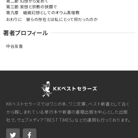
第二節 幻想から覚めて
第三節 妄想と宗教の狭間で
第九章 破滅幻想としてのオウム真理教
おわりに 彼らの存在とは私にとって何だったのか
著者プロフィール
中谷友香
KKベストセラーズではワニの本、ワニ文庫、ベスト新書として古く
から親しまれている単行本や新書の書籍出版を中心とした出版
社で、ウェブメディア「BEST TiMES」などの運用も行っております。