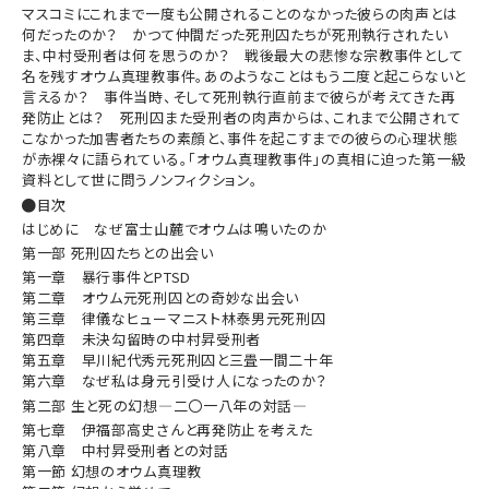
マスコミにこれまで一度も公開されることのなかった彼らの肉声とは
何だったのか？ かつて仲間だった死刑囚たちが死刑執行されたい
ま、中村受刑者は何を思うのか？ 戦後最大の悲惨な宗教事件として
名を残すオウム真理教事件。あのようなことはもう二度と起こらないと
言えるか？ 事件当時、そして死刑執行直前まで彼らが考えてきた再
発防止とは？ 死刑囚また受刑者の肉声からは、これまで公開されて
こなかった加害者たちの素顔と、事件を起こすまでの彼らの心理状態
が赤裸々に語られている。「オウム真理教事件」の真相に迫った第一級
資料として世に問うノンフィクション。
目次
はじめに なぜ富士山麓でオウムは鳴いたのか
第一部 死刑囚たちとの出会い
第一章 暴行事件とPTSD
第二章 オウム元死刑囚との奇妙な出会い
第三章 律儀なヒューマニスト林泰男元死刑囚
第四章 未決勾留時の中村昇受刑者
第五章 早川紀代秀元死刑囚と三畳一間二十年
第六章 なぜ私は身元引受け人になったのか？
第二部 生と死の幻想—二〇一八年の対話—
第七章 伊福部高史さんと再発防止を考えた
第八章 中村昇受刑者との対話
第一節 幻想のオウム真理教