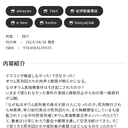
amazon
7net
紀伊国屋書店
e-hon
honto
HonyaClub
判型 ： 四六
刊行年 ： 2019/04/30 発売
ISBN ： 9784584139035
内容紹介
マスコミが報道しなかった！できなかった！
オウム死刑囚たちの肉声と素顔が明らかになる。
なぜオウム真理教事件は引き起こされたのか？
いままで語られなかった事件の真相と再発防止のための第一級資料
が公開。
「なぜ私はオウム受刑者の身元引受け人になったのか」死刑執行され
た林泰男、早川紀代秀ほか死刑囚たち、また無期懲役としていまも収
監されている中村昇受刑者（オウム真理教最古参メンバーのひとり）
と、著者は15年にわたり面会や書簡を通して交流を続けてきた。そこ
で見てきた死刑囚たちや受刑者の素顔とはどんなものだったのか？