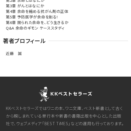
第2章 余命とはなにか
第3章 がんとはなにか
第4章 余命を縮める抗がん剤の正体
第5章 予防医学が余命を削る!
第6章 限られた余命を、どう生きるか
Q&A 余命のギモン ケーススタディ
著者プロフィール
近藤 誠
KKベストセラーズではワニの本、ワニ文庫、ベスト新書として古く
から親しまれている単行本や新書の書籍出版を中心とした出版
社で、ウェブメディア「BEST TiMES」などの運用も行っております。