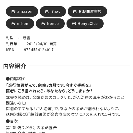
amazon
7net
紀伊国屋書店
e-hon
honto
HonyaClub
判型 ： 新書
刊行年 ： 2013/04/01 発売
ISBN ： 9784584124017
内容紹介
内容紹介
「進行性胃がんで、余命3カ月です。今すぐ手術を」
医者にこう言われたら、あなたなら、どうしますか?
本書を読めば、余命宣告のカラクリと、がん治療の真実がわかること
間違いなし!
医者のすすめる「がん治療」で、あなたの余命が削られないように、
話題沸騰の近藤誠医師が余命宣告のウソにメスを入れた1冊です。
目次
第1章 偽りだらけの余命宣告