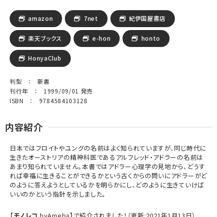
amazon
7net
紀伊国屋書店
楽天ブックス
e-hon
honto
HonyaClub
判型 ： 新書
刊行年 ： 1999/09/01 発売
ISBN ： 9784584103128
内容紹介
日本ではフロイトやユングの名前はよく知られていますが、同じ時代に
生きたオーストリアの精神科医であるアルフレッド・アドラーの名前は
あまり知られていません。本書ではアドラー心理学の見地から、どうす
れば幸福に生きることができるかという古くからの問いにアドラーがど
のように答えようとしているかを明らかにし、どのように生きていけば
いいのかという指針を示しました。
【
モノレコ
byAmeba】で紹介されました！（更新:2021年1月13日）