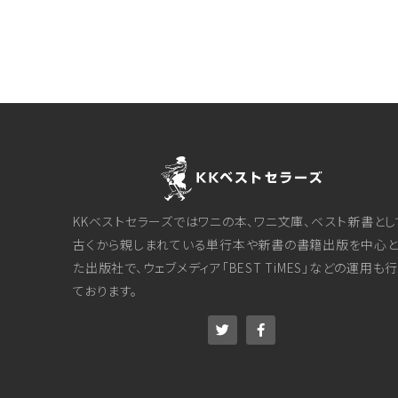
KKベストセラーズではワニの本、ワニ文庫、ベスト新書とし
古くから親しまれている単行本や新書の書籍出版を中心と
た出版社で、ウェブメディア「BEST TiMES」などの運用も
ております。