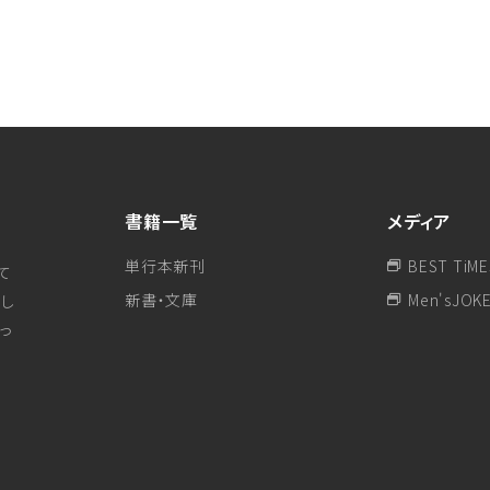
書籍一覧
メディア
単行本新刊
BEST TiME
て
新書・文庫
Men'sJOK
し
行っ