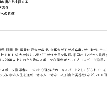
理の凄さを検証する
学ぼう
夢への近道
特別顧問、元・鹿屋体育大学教授、京都大学工学部卒業。学生時代、テニ
ス校（ＵＣＬＡ）大学院にも学び工学修士号を取得。米国オリンピック委
過去20年以上にわたり臨床スポーツ心理学者としてプロスポーツ選手の
・スポーツ指導者のコメント心理分析のエキスパートとして知られている
ウッズに学ぶ人生を逆転できる人 できない人』（山と渓谷社）など、２０