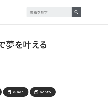
で夢を叶える
e-hon
honto