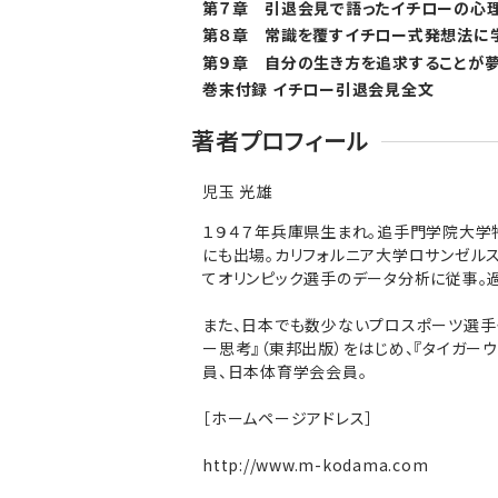
第７章 引退会見で語ったイチローの心
第８章 常識を覆すイチロー式発想法に
第９章 自分の生き方を追求することが
巻末付録 イチロー引退会見全文
著者プロフィール
児玉 光雄
１９４７年兵庫県生まれ。追手門学院大学
にも出場。カリフォルニア大学ロサンゼル
てオリンピック選手のデータ分析に従事。
また、日本でも数少ないプロスポーツ選手
ー思考』（東邦出版）をはじめ、『タイガー
員、日本体育学会会員。
［ホームページアドレス］
http://www.m-kodama.com