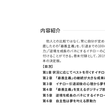
内容紹介
他人との比較ではなく、常に自分が定めた
底したその「最善主義」を、引退までの10
力」「逆境を成長のバネにするイチローの
付けることができる。巻末付録として、20
本の決定版。
【目次】
第1章 状況に応じてベストを尽くすイチロ
第２章 「最善主義」の継続が大きな成果
第３章 イチロー引退前後の心理から夢
第４章 「最善主義」を支えるポジティブ
第５章 逆境を成長のバネにするイチロ
第６章 自主性は夢を叶える原動力