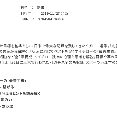
判型 ： 新書
刊行年 ： 2019/11/27 発売
ISBN ： 9784584126066
目標を基準として、日米で偉大な記録を残してきたイチロー選手。「完璧
0の言葉から紐解く。「状況に応じてベストを尽くすイチローの『最善主義』
心理」など全9章構成で、イチロー独自の心理と思考を解説。目標や夢の
19年3月21日に東京で行われた引退会見全文も収録。スポーツ心理学
ーの「最善主義」
に繋がる
を叶えるヒントを読み解く
思考の力
ーの心理