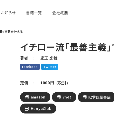
お知らせ
書籍一覧​
会社概要
義」で夢を叶える
イチロー流「最善主義」
著者 ： 児玉 光雄
Facebook
Twitter
定価 ： 1000円（税別）
amazon
7net
紀伊国屋書店
HonyaClub