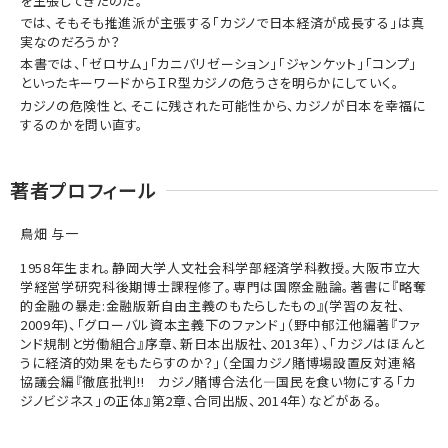
を主張してきたのだ。
では、そもそも推進派が主張する「カジノで日本経済が成長する」は真
実なのだろうか？
本書では、「ゼロサム」「カニバリゼーション」「ジャンケット」「コンプ」
といったキーワードからＩＲ型カジノの危うさを明らかにしていく。
カジノの危険性と、そこに残された可能性から、カジノが日本を幸福に
するのかを問い直す。
著者プロフィール
鳥畑 与一
1958年生まれ。静岡大学人文社会科学部経済学科教授。大阪市立大
学経営学研究科後期博士課程修了。専門は国際金融論。著書に『略奪
的金融の暴走:金融版新自由主義のもたらしたもの』(学習の友社、
2009年)、「グローバル資本主義下のファンド」（野中郁江他編著『ファ
ンド規制と労働組合』序章、新日本出版社、2013年）、「カジノはほんと
うに経済的効果をもたらすのか？」（全国カジノ賭博場設置反対連絡
協議会編『徹底批判!! カジノ賭博合法化―国民を食い物にする「カ
ジノビジネス」の正体』第2章、合同出版、2014年）などがある。