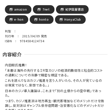
amazon
7net
紀伊国屋書店
e-hon
honto
HonyaClub
判型 ：
刊行年 ： 2015/04/09 発売
ISBN ： 9784584124734
内容紹介
内田樹氏推薦！
「本書は海外の先行するＩＲ型カジノの経済的脆弱性と社会的コスト
の過剰についての冷静で精密な検証である。
これを読んでなおカジノ推進を言う人がいたら、その人が見ているの
は現実ではなく、妄想である。」
日本のカジノ導入議論は、これまで「別の土俵からの空中戦」であっ
た。
つまり、カジノ推進派は地方再生・観光客増加などのメリットだけを強
調し、反対派はギャンブル依存症問題・治安悪化などのデメリットだけ