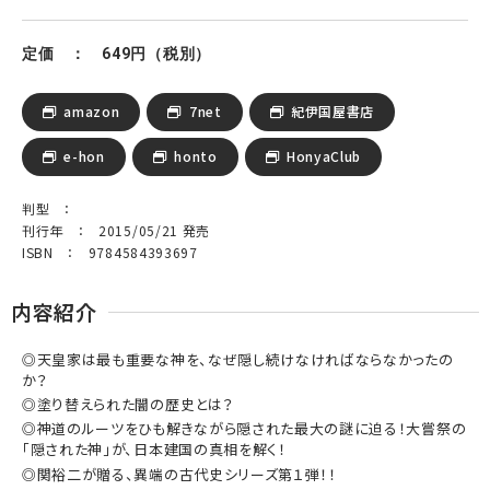
定価 ： 649円（税別）
amazon
7net
紀伊国屋書店
e-hon
honto
HonyaClub
判型 ：
刊行年 ： 2015/05/21 発売
ISBN ： 9784584393697
内容紹介
◎天皇家は最も重要な神を、なぜ隠し続けなければならなかったの
か？
◎塗り替えられた闇の歴史とは？
◎神道のルーツをひも解きながら隠された最大の謎に迫る！大嘗祭の
「隠された神」が、日本建国の真相を解く！
◎関裕二が贈る、異端の古代史シリーズ第１弾！！