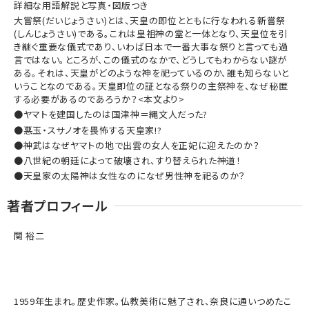
詳細な用語解説と写真・図版つき
大嘗祭(だいじょうさい)とは、天皇の即位とともに行なわれる新嘗祭
(しんじょうさい)である。これは皇祖神の霊と一体となり、天皇位を引
き継ぐ重要な儀式であり、いわば日本で一番大事な祭りと言っても過
言ではない。ところが、この儀式のなかで、どうしてもわからない謎が
ある。それは、天皇がどのような神を祀っているのか、誰も知らないと
いうことなのである。天皇即位の証となる祭りの主祭神を、なぜ秘匿
する必要があるのであろうか？<本文より>
●ヤマトを建国したのは国津神＝縄文人だった?
●悪玉・スサノオを畏怖する天皇家!?
●神武はなぜヤマトの地で出雲の女人を正妃に迎えたのか？
●八世紀の朝廷によって破壊され、すり替えられた神道！
●天皇家の太陽神は女性なのになぜ男性神を祀るのか？
著者プロフィール
関 裕二
1959年生まれ。歴史作家。仏教美術に魅了され、奈良に通いつめたこ