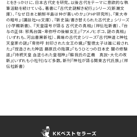
とをきっかけに、日本古代史を研究。以後古代をテーマに意欲的な執
筆活動を続けている。著書に『古代史謎解き紀行』シリーズ(新潮文
庫）、『なぜ日本と朝鮮半島は仲が悪いのか』（PHP研究所)、『東大寺
の暗号』（講談社+α文庫）、『新史論/書き替えられた古代史』 シリーズ
(小学館新書)、 『天皇諡号が語る 古代史の真相』（祥伝社新書）、『台
与の正体: 邪馬台国・卑弥呼の後継女王』『アメノヒボコ、謎の真相』
（いずれも、河出書房新社）、異端の古代史シリーズ『古代神道と神社
天皇家の謎』『卑弥呼 封印された女王の鏡』『聖徳太子は誰に殺され
た』『捏造された神話 藤原氏の陰謀』『もうひとつの日本史 闇の修験
道』『持統天皇 血塗られた皇祖神』『蘇我氏の正義 真説・大化の改
新』(いずれも小社刊)など多数。新刊『神社が語る関東古代氏族』（祥
伝社新書）