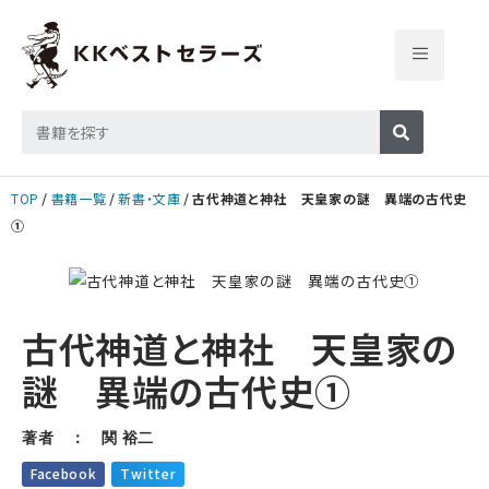
TOP
書籍一覧
新書・文庫
古代神道と神社 天皇家の謎 異端の古代史
①
古代神道と神社 天皇家の
謎 異端の古代史①
著者 ： 関 裕二
Facebook
Twitter