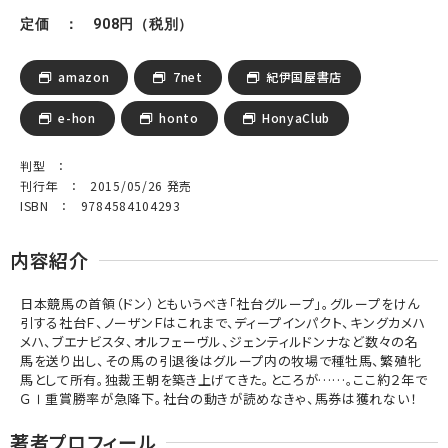
定価 ： 908円（税別）
amazon
7net
紀伊国屋書店
e-hon
honto
HonyaClub
判型 ：
刊行年 ： 2015/05/26 発売
ISBN ： 9784584104293
内容紹介
日本競馬の首領（ドン）ともいうべき「社台グループ」。グループをけん
引する社台Ｆ、ノーザンＦはこれまで、ディープインパクト、キングカメハ
メハ、ブエナビスタ、オルフェーヴル、ジェンティルドンナなど数々の名
馬を送り出し、その馬の引退後はグループ内の牧場で種牡馬、繁殖牝
馬として所有。独裁王朝を築き上げてきた。ところが……。ここ約２年で
ＧⅠ重賞勝率が急降下。社台の動きが読めなきゃ、馬券は獲れない！
著者プロフィール