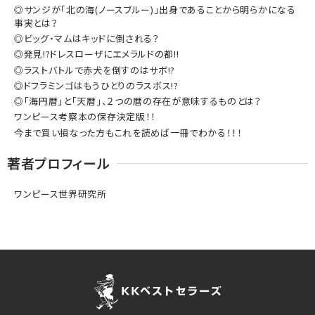
◎サンジが「北の海(ノースブルー)」出身であることから明らかになる
事実とは？
◎ビッグ・マムはキッドに倒される？
◎発見!?ドレスローザにエメラルドの都!!
◎ラストバトルで赤犬を倒すのはサボ!?
◎ドフラミンゴはもうひとりのラスボス!?
◎「海円暦」と「天暦」、２つの暦の存在が意味するものとは？
ワンピース考察本の保存決定版！！
今まで買い損なった方もこれを読めば一冊でわかる！！！
著者プロフィール
ワンピース世界研究所