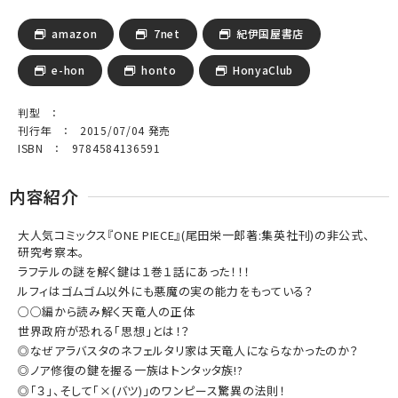
amazon
7net
紀伊国屋書店
e-hon
honto
HonyaClub
判型 ：
刊行年 ： 2015/07/04 発売
ISBN ： 9784584136591
内容紹介
大人気コミックス『ONE PIECE』(尾田栄一郎著:集英社刊)の非公式、
研究考察本。
ラフテルの謎を解く鍵は１巻１話にあった！！！
ルフィはゴムゴム以外にも悪魔の実の能力をもっている？
○○編から読み解く天竜人の正体
世界政府が恐れる「思想」とは！？
◎なぜアラバスタのネフェルタリ家は天竜人にならなかったのか？
◎ノア修復の鍵を握る一族はトンタッタ族!?
◎「３」、そして「×(バツ)」のワンピース驚異の法則！