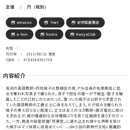
定価 ： 円（税別）
amazon
7net
紀伊国屋書店
e-hon
honto
HonyaClub
判型 ：
刊行年 ： 2015/08/21 発売
ISBN ： 9784584393758
内容紹介
高校の英語教師・円地槇子は懸親会の夜、PTA会長の佐原周造に処
女を奪われ写真まで撮られた。息子で担任の雄一が下級生・眉子を輪
姦したことの口封じのためだった。傷ついた槇子は以前から求愛され
ていた国語教師の工藤丈士に体を与えてしまう。だが弱みを握られた
槇子の煮え切らない態度に、丈士は友人のヨガ教師・唐沢竜也に助け
を求めるが、彼の嗜虐的な女体篭絡ぶりを見て征服欲を滾らすのだっ
た。一方、周造の秘密部屋「阿房宮」に連れ込まれ様々な弄辱を受け
た槇子はマゾ体質に目覚めていく…。SM小説の新時代を拓く悪魔的