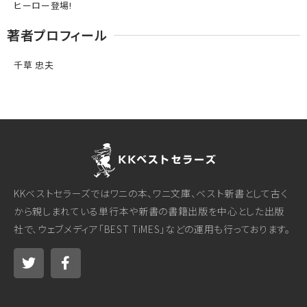
ヒーロー登場!
著者プロフィール
千草 忠夫
KKベストセラーズではワニの本、ワニ文庫、ベスト新書として古く
から親しまれている単行本や新書の書籍出版を中心とした出版
社で、ウェブメディア「BEST TiMES」などの運用も行っております。