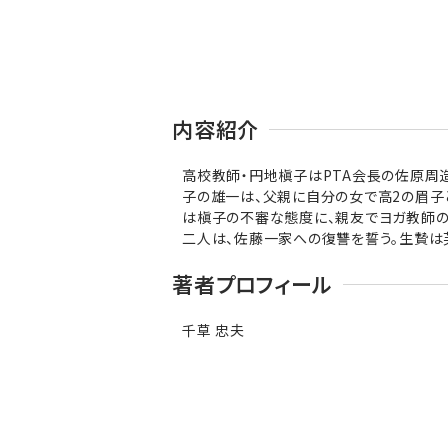
内容紹介
高校教師・円地槇子はPTA会長の佐原周
子の雄一は、父親に自分の女で高2の眉子
は槇子の不審な態度に、親友でヨガ教師の
二人は、佐藤一家への復讐を誓う。生贄は
著者プロフィール
千草 忠夫