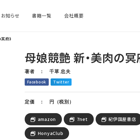
お知らせ
書籍一覧​
会社概要
の冥府3
母娘競艶 新・美肉の冥
著者 ： 千草 忠夫
Facebook
Twitter
定価 ： 円（税別）
amazon
7net
紀伊国屋書店
HonyaClub