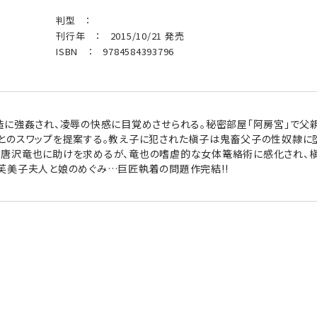
判型 ：
刊行年 ： 2015/10/21 発売
ISBN ： 9784584393796
造に強姦され、凌辱の快感に目覚めさせられる。秘密部屋「阿房宮」で
とのスワップを提案する。教え子に犯された槇子は鬼畜父子の性奴隷に堕
唐沢竜也に助けを求めるが、竜也の嗜虐的な女体篭絡術に感化され、槇
芙美子夫人と娘のめぐみ…巨匠執着の問題作完結!!