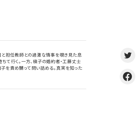
父親と担任教師との過激な情事を覗き見た息
ちて行く。一方、槇子の婚約者・工藤丈士
子を責め嬲って問い詰める。真実を知った