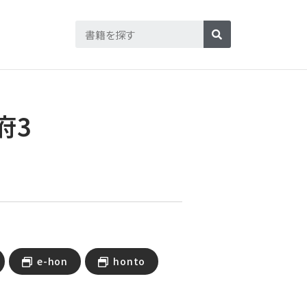
府3
e-hon
honto