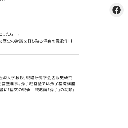
としたら…。
歴史の常識を打ち破る渾身の意欲作! !
本経済大学教授。戦略研究学会古戦史研究
子経営塾理事。孫子経営塾では孫子基礎講座
書に『信玄の戦争 戦略論『孫子』の功罪』