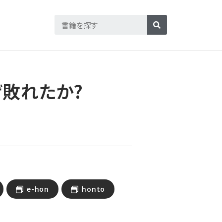
ぜ敗れたか?
e-hon
honto