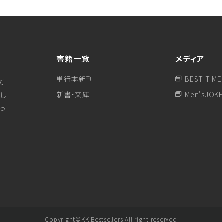
書籍一覧
メディア
単行本新刊
BEST TiME
て
新書・文庫
Men'sJOK
し
行っ
Copyright©KK Bestsellers All right reserved