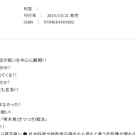
判型 ：
刊行年 ： 2015/10/21 発売
ISBN ： 9784584393802
の戦いを中心に展開! !
のか!
くる! !
のか?
言及! !
はなかった!
の戦い!
る「啄木鳥(きつつき)戦法」
 !
ェリ(君主論)』 ● 社会科学や地政学の視点から見ると違う武将像が現れる!