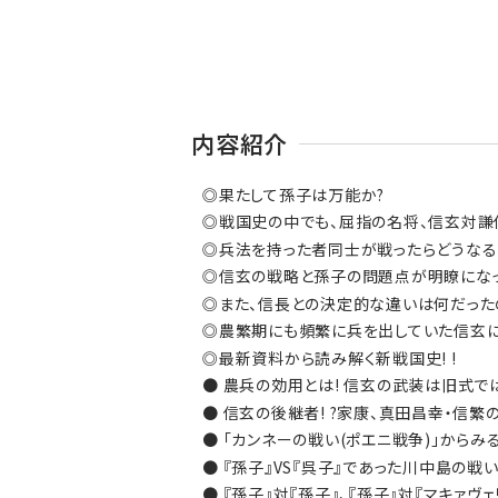
内容紹介
◎果たして孫子は万能か?
◎戦国史の中でも、屈指の名将、信玄対謙信
◎兵法を持った者同士が戦ったらどうなる
◎信玄の戦略と孫子の問題点が明瞭になって
◎また、信長との決定的な違いは何だった
◎農繁期にも頻繁に兵を出していた信玄にも
◎最新資料から読み解く新戦国史! !
● 農兵の効用とは! 信玄の武装は旧式で
● 信玄の後継者! ?家康、真田昌幸・信繁
● 「カンネーの戦い(ポエニ戦争)」からみ
● 『孫子』VS『呉子』であった川中島の戦い!
● 『孫子』対『孫子』、『孫子』対『マキァヴ