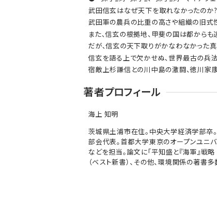
武田信玄はなぜ天下を取れなかったのか
武田軍の農兵の比重の高さや組織の旧式
また、信玄の根拠地、甲斐の国は都からも
だが、信玄の天下取りがかなわなかった真
信玄を語る上で欠かせぬ、世界最古の兵法
宿敵上杉謙信との川中島の激闘、徳川家康
著者プロフィール
海上 知明
茨城県土浦市在住。中央大学経済学部卒。
部会代表。首都大学東京のオープンユニバ
などを担当。論文に「平知盛と『海軍』戦
（ベスト新書）、その他、環境関係の著書多