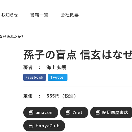
お知らせ
書籍一覧​
会社概要
なぜ敗れたか?
孫子の盲点 信玄はな
著者 ： 海上 知明
Facebook
Twitter
定価 ： 555円（税別）
amazon
7net
紀伊国屋書店
HonyaClub