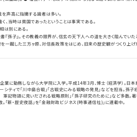
?
性を声高に指摘する識者は多い。
遠く、当時は貧国であったということは事実である。
相は別にある。
書『孫子』。その教義の限界が、信玄の天下人への道を大きく阻んでいた
を一蹴した三方ヶ原、対信長政策をはじめ、旧来の歴史観がつくり上げた
企業に勤務しながら大学院に入学。平成14年3月、博士（経済学）。日
ーシティで「川中島合戦」「古戦史にみる戦略の発見」などを担当。孫
略 軍記物語に見いだされる戦略原則」「孫子研究のために」など多数。著
数。「新・歴史夜話」を「金融財政ビジネス(時事通信社)」に連載中。