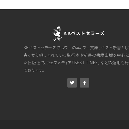
KKベストセラーズではワニの本、ワニ文庫、ベスト新書とし
古くから親しまれている単行本や新書の書籍出版を中心と
た出版社で、ウェブメディア「BEST TiMES」などの運用も
ております。