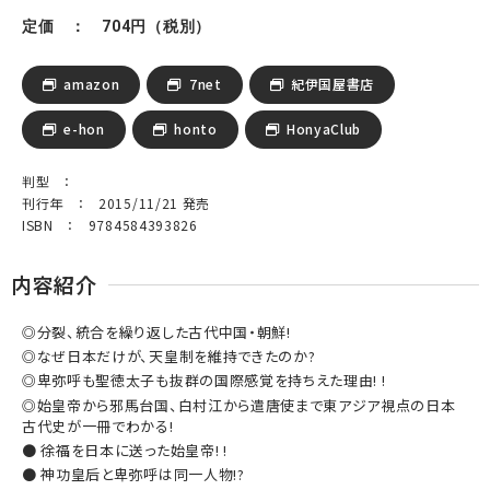
定価 ： 704円（税別）
amazon
7net
紀伊国屋書店
e-hon
honto
HonyaClub
判型 ：
刊行年 ： 2015/11/21 発売
ISBN ： 9784584393826
内容紹介
◎分裂、統合を繰り返した古代中国・朝鮮!
◎なぜ日本だけが、天皇制を維持できたのか?
◎卑弥呼も聖徳太子も抜群の国際感覚を持ちえた理由! !
◎始皇帝から邪馬台国、白村江から遣唐使まで東アジア視点の日本
古代史が一冊でわかる!
● 徐福を日本に送った始皇帝! !
● 神功皇后と卑弥呼は同一人物!?