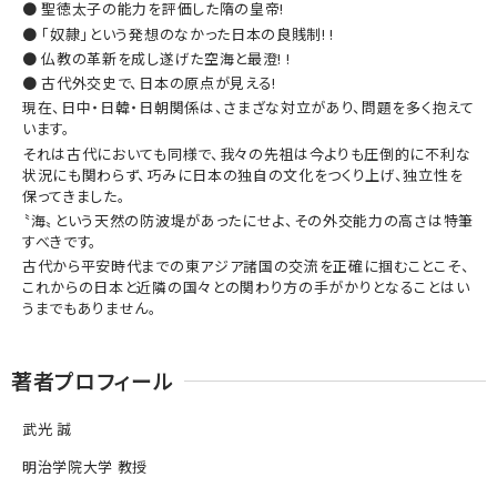
● 聖徳太子の能力を評価した隋の皇帝!
● 「奴隷」という発想のなかった日本の良賎制! !
● 仏教の革新を成し遂げた空海と最澄! !
● 古代外交史で、日本の原点が見える!
現在、日中・日韓・日朝関係は、さまざな対立があり、問題を多く抱えて
います。
それは古代においても同様で、我々の先祖は今よりも圧倒的に不利な
状況にも関わらず、巧みに日本の独自の文化をつくり上げ、独立性を
保ってきました。
〝海〟という天然の防波堤があったにせよ、その外交能力の高さは特筆
すべきです。
古代から平安時代までの東アジア諸国の交流を正確に掴むことこそ、
これからの日本と近隣の国々との関わり方の手がかりとなることはい
うまでもありません。
著者プロフィール
武光 誠
明治学院大学 教授