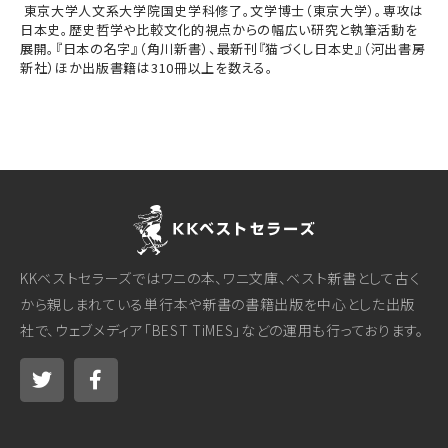
東京大学人文系大学院国史学科修了。文学博士（東京大学）。専攻は
日本史。歴史哲学や比較文化的視点からの幅広い研究と執筆活動を
展開。『日本の名字』（角川新書）、最新刊『猫づくし日本史』（河出書房
新社）ほか出版書籍は310冊以上を数える。
KKベストセラーズではワニの本、ワニ文庫、ベスト新書として古く
から親しまれている単行本や新書の書籍出版を中心とした出版
社で、ウェブメディア「BEST TiMES」などの運用も行っております。