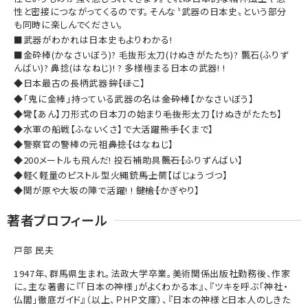
性と密接につながってくるのです。そんな〝武器の日本史〟という部分
も同時に楽しんでください。
■武器がわかれは日本史もよりわかる!
■金砕棒(かなさいぼう)? 毛抜形太刀(けぬきがたたち)? 飄石(ふりず
んばい)? 鼻捻(はなねじ)! ? 多様極まる日本の武器! !
◆日本最古の長柄武器―――鉾【ほこ】
◆「鬼に金棒」持っている武器の名は―――金砕棒【かなさいぼう】
◆彎【あん】刀形式の日本刀の始まり―――毛抜形太刀【けぬきがたたち】
◆水軍の船戦【ふないくさ】で大活躍―――熊手【くまで】
◆警察官の警棒の元祖―――鼻捻【はなねじ】
◆200メートルも飛んだ! 投石補助具―――飄石【ふりずんばい】
◆軽く軽量のピストル型火縄銃―――馬上筒【ばじょうづつ】
◆関が原や大坂の陣で活躍! ! ―――鍵槍【かぎやり】
著者プロフィール
戸部 民夫
1947年、群馬県生まれ。法政大学卒業。美術関係出版社勤務後、作家
に。主な著書に『「日本の神様」がよくわかる本』、『ツキを呼ぶ「神社・
仏閣」徹底ガイド』（以上、ＰＨＰ文庫）、『日本の神様と日本人のしきた