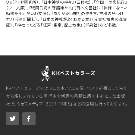
り』（ＰＨＰ研究所）、『日本神話の神々』（三修社）、『全国一の宮紀行』
（ワニ文庫）、『戦国武将の守護神たち』（日本文芸社）、『神様になった
動物たち』（だいわ文庫）、『ありがたい神社の歩き方、神様の見つけ
方』（芸術新聞社）、『日本の神社がよくわかる本』（光文社知恵の森文
庫）、『神社でたどる「江戸・東京」歴史散歩』（洋泉社）など多数。
KKベストセラーズではワニの本、ワニ文庫、ベスト新書として古く
から親しまれている単行本や新書の書籍出版を中心とした出版
社で、ウェブメディア「BEST TiMES」などの運用も行っております。