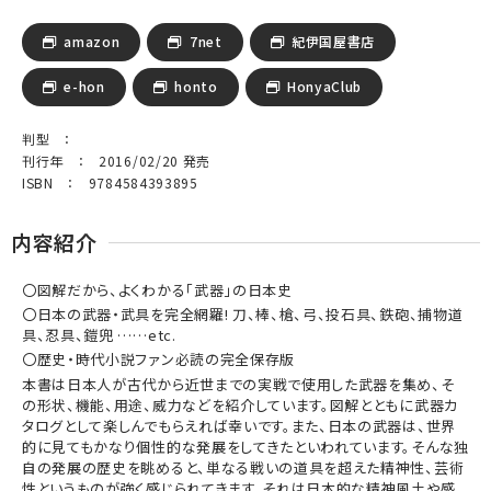
amazon
7net
紀伊国屋書店
e-hon
honto
HonyaClub
判型 ：
刊行年 ： 2016/02/20 発売
ISBN ： 9784584393895
内容紹介
〇図解だから、よくわかる「武器」の日本史
〇日本の武器・武具を完全網羅! 刀、棒、槍、弓、投石具、鉄砲、捕物道
具、忍具、鎧兜 ……etc.
〇歴史・時代小説ファン必読の完全保存版
本書は日本人が古代から近世までの実戦で使用した武器を集め、そ
の形状、機能、用途、威力などを紹介しています。図解とともに武器カ
タログとして楽しんでもらえれば幸いです。また、日本の武器は、世界
的に見てもかなり個性的な発展をしてきたといわれています。そんな独
自の発展の歴史を眺めると、単なる戦いの道具を超えた精神性、芸術
性というものが強く感じられてきます。それは日本的な精神風土や感