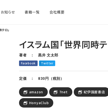
お知らせ
書籍一覧​
会社概要
時テロ」
イスラム国「世界同時テ
著者 ： 黒井 文太郎
Facebook
Twitter
定価 ： 830円（税別）
amazon
7net
紀伊国屋書店
HonyaClub