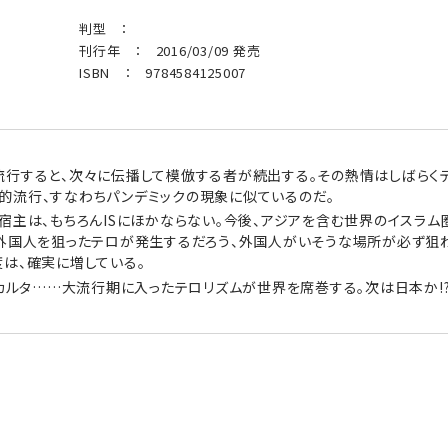
判型 ：
刊行年 ： 2016/03/09 発売
ISBN ： 9784584125007
流行すると、次々に伝播して模倣する者が続出する。その熱情はしばらく
的流行、すなわちパンデミックの現象に似ているのだ。
宿主は、もちろんISにほかならない。今後、アジアを含む世界のイスラ
も外国人を狙ったテロが発生するだろう、外国人がいそうな場所が必ず狙
は、確実に増している。
ャカルタ……大流行期に入ったテロリズムが世界を席巻する。次は日本か!