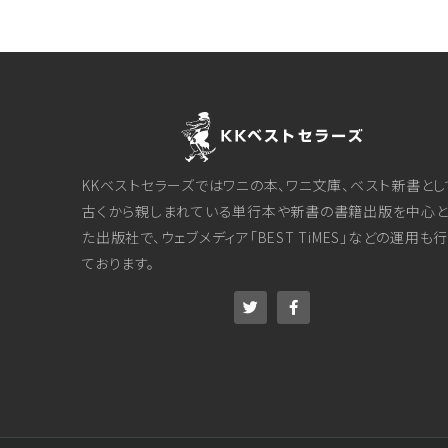
KKベストセラーズではワニの本、ワニ文庫、ベスト新書とし
古くから親しまれている単行本や新書の書籍出版を中心と
た出版社で、ウェブメディア「BEST TiMES」などの運用も
ております。