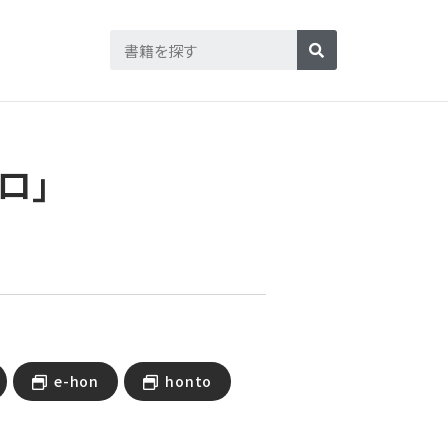
ロ」
e-hon
honto