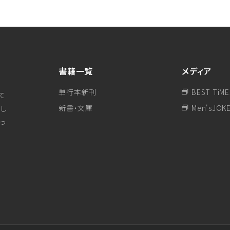
書籍一覧
メディア
単行本新刊
BEST TiME
て
新書・文庫
Men'sJOK
し
行っ