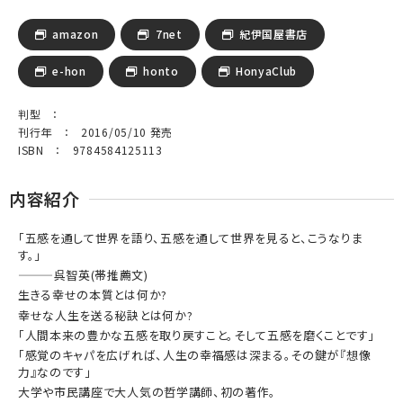
amazon
7net
紀伊国屋書店
e-hon
honto
HonyaClub
判型 ：
刊行年 ： 2016/05/10 発売
ISBN ： 9784584125113
内容紹介
「五感を通して世界を語り、五感を通して世界を見ると、こうなりま
す。」
———呉智英(帯推薦文)
生きる幸せの本質とは何か?
幸せな人生を送る秘訣とは何か?
「人間本来の豊かな五感を取り戻すこと。そして五感を磨くことです」
「感覚のキャパを広げれば、人生の幸福感は深まる。その鍵が『想像
力』なのです」
大学や市民講座で大人気の哲学講師、初の著作。