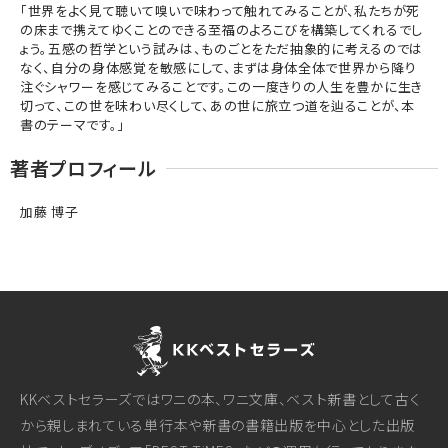
「世界をよく見て聴いて嗅いで味わって触れてみることが、私たちが死
の床まで携えてゆくことのできる至福のよろこびを構築してくれるでし
ょう。五感の哲学という試みは、ものごとをただ抽象的に考えるのでは
なく、自分の身体感覚を敏感にして、まずは身体全体で世界から降り
注ぐシャワーを感じてみることです。この一度きりの人生を豊かに生き
切って、この世を味わい尽くして、あの世に旅立つ道を辿ることが、本
書のテーマです。」
著者プロフィール
加藤 博子
KKベストセラーズではワニの本、ワニ文庫、ベスト新書として古く
から親しまれている単行本や新書の書籍出版を中心とした出版