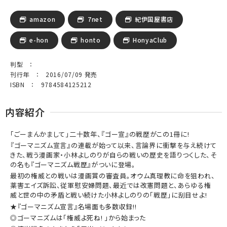
amazon
7net
紀伊国屋書店
e-hon
honto
HonyaClub
判型 ：
刊行年 ： 2016/07/09 発売
ISBN ： 9784584125212
内容紹介
「ごーまんかまして」二十数年、『ゴー宣』の戦歴がこの1冊に!
『ゴーマニズム宣言』の連載が始って以来、言論界に衝撃を与え続けて
きた、戦う漫画家・小林よしのりが自らの戦いの歴史を語りつくした、そ
の名も『ゴーマニズム戦歴』がついに登場。
最初の権威との戦いは漫画賞の審査員。オウム真理教に命を狙われ、
薬害エイズ訴訟、従軍慰安婦問題、最近では改憲問題と、あらゆる権
威と世の中の矛盾と戦い続けた小林よしのりの「戦歴」に刮目せよ!
★『ゴーマニズム宣言』名場面も多数収録!!
◎ゴーマニズムは「権威よ死ね! 」から始まった