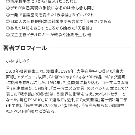
◎湾岸戦争のときから「反米」だったわし
◎デモが自己実現の手段になるのは今も昔も同じ
◎一発で言論空間を変えた『戦争論』のインパクト
◎日本人の圧倒的多数は親米ポチも含めて「サヨク」である
◎あえて無知をさらすところから始めた『天皇論』
◎民主主義イデオロギーが戦争や独裁を生む 他
著者プロフィール
小林 よしのり
1953年福岡県生まれ。漫画家。1976年、大学在学中に描いた『東大一
直線』でデビュー。以降、『おぼっちゃまくん』などの作品でギャグ漫画
に旋風を巻き起こした。1992年、社会問題に斬り込む「ゴーマニズム宣
言」を連載開始。1998年、「ゴーマニズム宣言」のスペシャル本として発
表した『戦争論』(幻冬舎)は、言論界に衝撃を与え、大ベストセラーと
なった。現在『SAPIO』にて連載中。近刊に『大東亜論』第一部・第二部
(小学館)、『民主主義という病い』(幻冬舎)、 『保守も知らない靖国神
社』(ベスト新書)などがある。