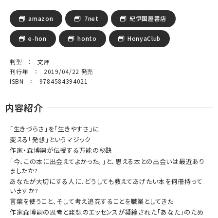
amazon
7net
紀伊国屋書店
e-hon
honto
HonyaClub
判型 ： 文庫
刊行年 ： 2019/04/22 発売
ISBN ： 9784584394021
内容紹介
「生きづらさ」を「生きやすさ」に
変える「発想」というマジック
作家・森博嗣が伝授する万能の秘訣
「今、この本に出会えてよかった。」と、思える本との出会いは最近あり
ましたか?
あなたが大切にする人に、どうしても教えてあげたい本を何冊持って
いますか?
言葉を使うこと、そして考え追究することを職業としてきた
作家森博嗣の思考と発想のエッセンスが凝縮された「あなた」のため