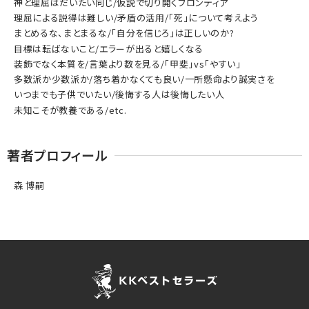
神と理屈はだいたい同じ/仮説で切り開くフロンティア
理屈による説得は難しい/矛盾の活用/「死」について考えよう
まとめるな、まとまるな/「自分を信じろ」は正しいのか?
目標は転ばないこと/エラーが出ると嬉しくなる
装飾でなく本質を/言葉より数を見る/「甲斐」vs「やすい」
多数派か少数派か/落ち着かなくても良い/一所懸命より誠実さを
いつまでも子供でいたい/後悔する人は後悔したい人
未知こそが教養である/etc.
著者プロフィール
森 博嗣