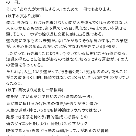
の一冊。
そして「あなたが大切にする人」のための一冊でもあります。
(以下本文より抜粋)
道は、歩かなければ行き着けない。道が人を運んでくれるのではない。
人を歩かせるものは、道を見ている目、見えない先まで思いを馳せる
頭、そして、一歩ずつ繰り返し交互に前に出る足である。
道の先にあるものは未知だ。なにかがありそうな気がする。この予感
が、人を心を温める。温かいことが、すなわち生きている証拠だ。
したがって、行き着くことよりも、今歩いている状態にこそ価値がある。
知識を得たことに価値があるのではなく、知ろうとする運動が、その人
の価値を作っている。
たとえば、人生という道だって、行き着く先は「死」なののだ。死ぬこと
がこの道を歩く目的、価値ではないことくらい、きっと誰でもわかってい
るだろう。
(以下、目次より見出し一部抜粋)
道を探しているだけで良いのか?/時間の第一法則
兎が亀に負けるか?/思考の道筋/表通りか抜け道か
人生の道草/絆という幻想/精神論はノウハウではない
発想できる頭を持とう/目的達成に必要なもの
頭のダイエットをしよう/「発想」というマジック
映像で考える/思考と行動の両輪/トラブルがあるのが普通