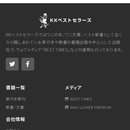
KKベストセラーズではワニの本、ワニ文庫、ベスト新書として古く
から親しまれている単行本や新書の書籍出版を中心とした出版
社で、ウェブメディア「BEST TiMES」などの運用も行っております。
書籍一覧
メディア
単行本新刊
BEST TiMES
新書・文庫
Men'sJOKER PREMIUM
会社情報