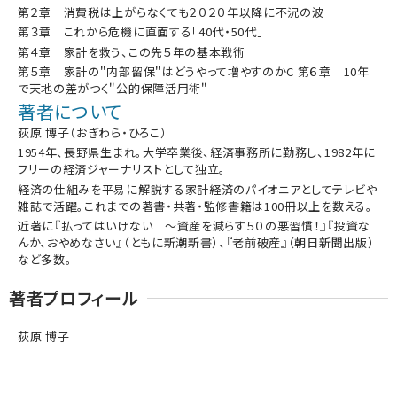
第２章 消費税は上がらなくても２０２０年以降に不況の波
第３章 これから危機に直面する「40代・50代」
第４章 家計を救う、この先５年の基本戦術
第５章 家計の＂内部留保＂はどうやって増やすのかC 第６章 10年
で天地の差がつく＂公的保障活用術＂
著者について
荻原 博子（おぎわら・ひろこ）
1954年、長野県生まれ。大学卒業後、経済事務所に勤務し、1982年に
フリーの経済ジャーナリストとして独立。
経済の仕組みを平易に解説する家計経済のパイオニアとしてテレビや
雑誌で活躍。これまでの著書・共著・監修書籍は100冊以上を数える。
近著に『払ってはいけない ～資産を減らす５０の悪習慣！』『投資な
んか、おやめなさい』（ともに新潮新書）、『老前破産』（朝日新聞出版）
など多数。
著者プロフィール
荻原 博子