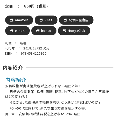
定価 ： 860円（税別）
amazon
7net
紀伊国屋書店
e-hon
honto
HonyaClub
判型 ： 新書
刊行年 ： 2018/12/22 発売
ISBN ： 9784584125960
内容紹介
内容紹介
安倍政権が実は消費税が上げられない理由とは？
日銀の金融政策、株価、国際、税率、地下などなどの項目が五輪後
はどう変わる？
そこから、老後破産の根拠を探り、どう逃げ切ればよいのか？
40～50代に向けて、新たな生き方論を提示する書。
第１章 安倍首相が消費税を上げない３つの理由