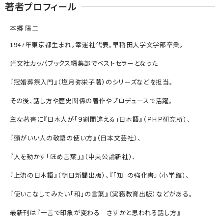
著者プロフィール
本郷 陽二
1947年東京都生まれ。幸運社代表。早稲田大学文学部卒業。
光文社カッパブックス編集部でベストセラーとなった
『冠婚葬祭入門』（塩月弥栄子著）のシリーズなどを担当。
その後、話し方や歴史関係の著作やプロデュースで活躍。
主な著書に『日本人が「９割間違える」日本語』（ＰＨＰ研究所）、
『頭がいい人の敬語の使い方』（日本文芸社）、
『人を動かす「ほめ言葉」』（中央公論新社）、
『上流の日本語』（朝日新聞出版）、『「知」の強化書』（小学館）、
『使いこなしてみたい「和」の言葉』（実務教育出版）などがある。
最新刊は『一言で印象が変わる さすかと思われる話し方』