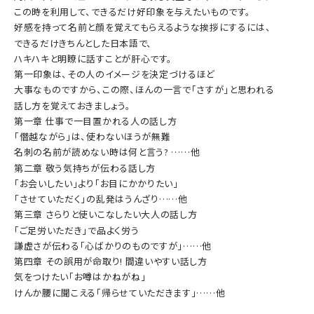
この時を利用して、できるだけ好印象を与えたいものです。
好感を持って名前と顔を覚えてもらえるような挨拶にするには、
できるだけきちんとした日本語で、
ハキハキと明瞭に話すことが肝心です。
第一印象は、その人のイメージを決定づけるほど
大事なものですから、この際、ほんの一言で「さすが」と思われる
話し方を覚えておきましょう。
第一章 仕事で一目置かれる人の話し方
「僭越ながら」は、使わないほうが無難
名刺の名前が読めない時は何と言う? ……他
第二章 敬う気持ちが伝わる話し方
「お会いしたい」より「お目にかかりたい」
「させていただく」の乱発はうんざり……他
第三章 さらりと使いこなしたい大人の話し方
「ご足労いただき」で品よく労う
謙虚さが伝わる「心ばかりのものですが」……他
第四章 その誤用が命取り! 間違いやすい話し方
気をつけたい「お噂はかねがね」
けんか腰に聞こえる「帰らせていただきます」……他