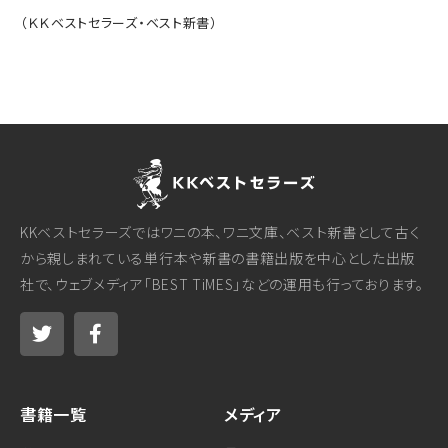
（ＫＫベストセラーズ・ベスト新書）
KKベストセラーズではワニの本、ワニ文庫、ベスト新書として古く
から親しまれている単行本や新書の書籍出版を中心とした出版
社で、ウェブメディア「BEST TiMES」などの運用も行っております。
書籍一覧
メディア