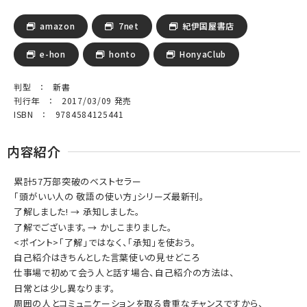
amazon
7net
紀伊国屋書店
e-hon
honto
HonyaClub
判型 ： 新書
刊行年 ： 2017/03/09 発売
ISBN ： 9784584125441
内容紹介
累計57万部突破のベストセラー
「頭がいい人の 敬語の使い方」シリーズ最新刊。
了解しました! → 承知しました。
了解でございます。→ かしこまりました。
<ポイント>「了解」ではなく、「承知」を使おう。
自己紹介はきちんとした言葉使いの見せどころ
仕事場で初めて会う人と話す場合、自己紹介の方法は、
日常とは少し異なります。
周囲の人とコミュニケーションを取る貴重なチャンスですから、