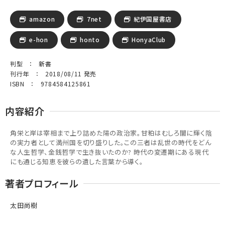
amazon
7net
紀伊国屋書店
e-hon
honto
HonyaClub
判型 ： 新書
刊行年 ： 2018/08/11 発売
ISBN ： 9784584125861
内容紹介
角栄と岸は宰相まで上り詰めた陽の政治家。甘粕はむしろ闇に輝く陰
の実力者として満州国を切り盛りした。この三者は乱世の時代をどん
な人生哲学、金銭哲学で生き抜いたのか? 時代の変遷期にある現代
にも通じる知恵を彼らの遺した言葉から導く。
著者プロフィール
太田尚樹