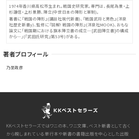
1974年香川県高松市生まれ。戦国史研究家。専門は、長尾為景・上
杉謙信・上杉景勝、陣立(中世日本の陣形と軍制)。
著書に『戦国の陣形』(講談社現代新書)、『戦国武将と男色』(洋泉
社歴史新書y)、監修に『図解! 戦国の陣形』(洋泉社MOOK)、おもな
論文に「戦国期における旗本陣立書の成立─[武田陣立書]の構成
から─」(『武田氏研究』第53号)がある。
著者プロフィール
乃至政彦
KKベストセラーズではワニの本、ワニ文庫、ベスト新書として古く
から親しまれている単行本や新書の書籍出版を中心とした出版