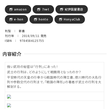
amazon
7net
紀伊国屋書店
e-hon
honto
HonyaClub
判型 ： 新書
刊行年 ： 2018/09/11 発売
ISBN ： 9784584125755
内容紹介
強い武将の秘密は「行列」にあった！
武士の行列は、どのようにして戦闘用となったのか？
平安時代の天皇の行幸から戦国時代の陣立書、徳川時代の大名行
列や参勤交代の行列まで、『戦国の陣形』の著者が武士の行列を大
解剖する。