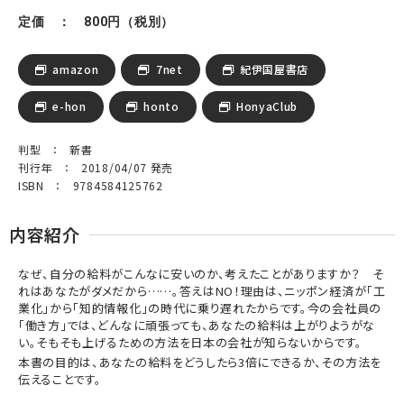
定価 ： 800円（税別）
amazon
7net
紀伊国屋書店
e-hon
honto
HonyaClub
判型 ： 新書
刊行年 ： 2018/04/07 発売
ISBN ： 9784584125762
内容紹介
なぜ、自分の給料がこんなに安いのか、考えたことがありますか？ そ
れはあなたがダメだから……。答えはNO！理由は、ニッポン経済が「工
業化」から「知的情報化」の時代に乗り遅れたからです。今の会社員の
「働き方」では、どんなに頑張っても、あなたの給料は上がりようがな
い。そもそも上げるための方法を日本の会社が知らないからです。
本書の目的は、あなたの給料をどうしたら3倍にできるか、その方法を
伝えることです。