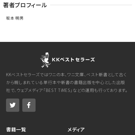
著者プロフィール
坂本 明男
KKベストセラーズではワニの本、ワニ文庫、ベスト新書として古く
から親しまれている単行本や新書の書籍出版を中心とした出版
社で、ウェブメディア「BEST TiMES」などの運用も行っております。
書籍一覧
メディア