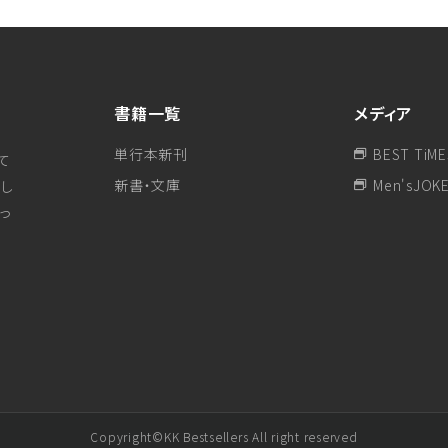
書籍一覧
メディア
単行本新刊
BEST TiME
て
新書・文庫
Men'sJOK
し
行っ
Copyright©KK Bestsellers All right reserved