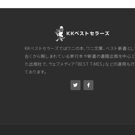
KKベストセラーズではワニの本、ワニ文庫、ベスト新書とし
古くから親しまれている単行本や新書の書籍出版を中心と
た出版社で、ウェブメディア「BEST TiMES」などの運用も
ております。