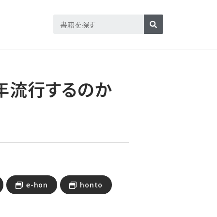
年流行するのか
e-hon
honto