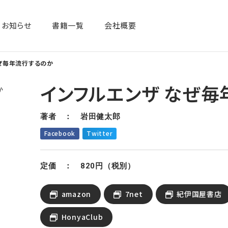
お知らせ
書籍一覧​
会社概要
ぜ毎年流行するのか
インフルエンザ なぜ毎
著者 ： 岩田健太郎
Facebook
Twitter
定価 ： 820円（税別）
amazon
7net
紀伊国屋書店
HonyaClub