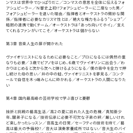
ンマスは世界中でひっぱりだこ／コンマスの意思を全体に伝えるフォ
アシュピーラー／Ｎ響史上初!?フォアシュピーラーに二度なった男／
フォアシュピーラーを退いた理由／指揮者とオーケストラの微妙な関
係／指揮者に必要なカリスマ性とは／絶大な権力をふるう”シェフ”／
暗黙の連携で動くチーム／オーケストラは「あっち向いてホイ」／支え
てくれるファンがいてこそ／オーケストラは儲からない
第３章 音楽人生の扉が開かれた
ヴァイオリニストになるために必要なこと／プロになるには偶然の重
なりも必要／３歳でピアノをはじめ、６歳でヴァイオリンに出会う／わ
かりはじめると次から次へと弾けるようになる／僕の背中を全力で押
し続けた母の思い／井の中の蛙、ヴァイオリニストを夢見る／コンク
ールで自信を木っ端みじんに砕かれる／オーケストラの人間になりた
い
第４章 国内最高峰の芸術学校で学ぶ喜びと憂鬱
挫折と挑戦の藝高生活／高２の夏に訪れた人生の危機／真知亜少
年、闇弟子になる／技術伝承に必要不可欠な子弟の絆／厳しいけれ
ど楽しかったレッスン／音高生の日常／セーフティの技術を持て／藝
高は藝大の予備校!?／音大は演奏家養成所ではない／音大生のバイ