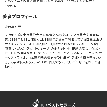
けのジュニア教育／演奏家よ、孤高であれ／心を込めて音に表す
おわりに
著者プロフィール
齋藤真知亜
東京都出身。東京藝術大学附属音楽高校を経て、東京藝大を首席卒
業。1986年5月1日N響入団。1999年から毎年開催している自主企画リ
サイタルのシリーズ「Biologue」「Quattro Piaceri」、バルトーク全曲
演奏に挑んだ「ヴィルトゥオーゾ・カルテット」や、民族楽器によるコン
サートにも注目が集まっている。また、ジュニア・フィルハーモニック・オ
ーケストラでは、山本直純氏の遺志を受け継ぎ、指揮・指導を行ってい
る。大学や個人レッスンのほか、個人でもアンサンブルなどを率いて活
動中。