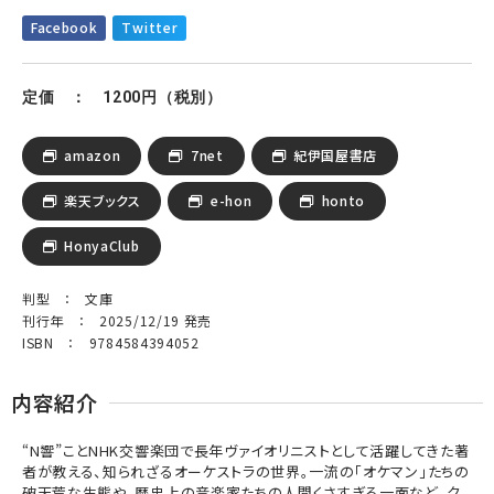
Facebook
Twitter
定価 ： 1200円（税別）
amazon
7net
紀伊国屋書店
楽天ブックス
e-hon
honto
HonyaClub
判型 ： 文庫
刊行年 ： 2025/12/19 発売
ISBN ： 9784584394052
内容紹介
“N響”ことNHK交響楽団で長年ヴァイオリニストとして活躍してきた著
者が教える、知られざるオーケストラの世界。一流の「オケマン」たちの
破天荒な生態や、歴史上の音楽家たちの人間くさすぎる一面など、ク