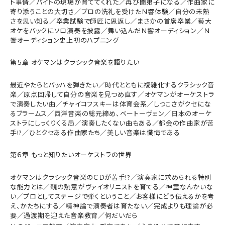
ト事情／バイトの現場が育ててくれた／再び闇弟子になる／作曲家に
寄り添うことの大切さ／プロの洗礼を受けたＮ響体験／自分の未熟
さを思い知る／卒業試験で師匠に恩返し／まさかの首席卒業／藝大
オケをバックにソロ演奏を披露／舞い込んだＮ響オーディション／Ｎ
響オーディション史上初のハプニング
第５章 オケマンはクラシック音楽を語りたい
最近やたらとバッハを弾きたい／時代とともに複雑化するクラシック音
楽／原点回帰して自分の音楽を見つめ直す／オケマンがオーケストラ
で演奏したい曲／チャイコフスキーは体育会系／しつこさがクセにな
るブラームス／西洋音楽の総元締め、ベートーヴェン／日本のオーケ
ストラにしっくりくる局／演奏したくない曲もある／都会の作曲家が苦
手!?／ひとクセある作曲家たち／美しい音楽は懺悔である
第６章 もっと知りたいオーケストラの世界
オケマンはクラシック音楽のＣＤが苦手!?／演奏家に求められる特別
な能力とは／親の熱意がヴァイオリニストを育てる／神童なんかいな
い／プロとしてステージで弾くということ／お客様にどう伝えるかを考
え、かたちにする／精神論で演奏者は育たない／完成よりも理論が必
要／過渡期を迎えた音楽教育／何だいだら