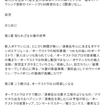
ラシック音楽のイメージが180度変わること間違いなし。
目次
はじめに
第１章 知られざるＮ響の世界
新人オケマンには、とにかく時間が無い／演奏会中心に決まるオケマ
ンのスケジュール／オーケストラの給料事情／つわもの揃いのオーケ
ストラ／新人はいつも見られている／オーケストラはプロの音楽職人
の集まり／オーケストラは仲良し集団ではない／オケマンたちの個人
活動／救世主すぎやまこういちさん／成長したい、目立ちたい／副業
をセーブして初心に帰る／Ｎ響の楽器事情／美術品としてのヴァイオ
リン／ヴァイオリンの価格が高騰したワケ
第２章 こう聴けば、オーケストラは10倍楽しくなる
オーケストラはナマで聴け／演奏会はお菓子工場のようなもの／ナマ
だから出合えるハプニング／演奏会を楽しむには予習が肝心／オー
ケストラの実質トップ、コンサートマスター／戦うコンマス／優秀なコ